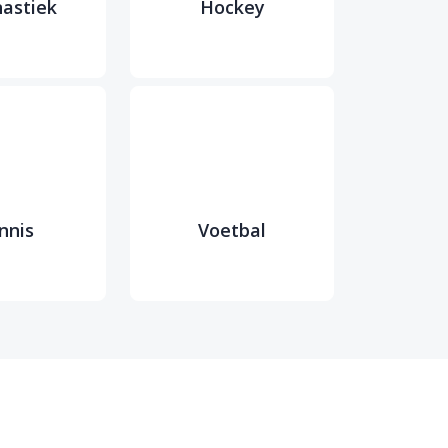
astiek
Hockey
nnis
Voetbal