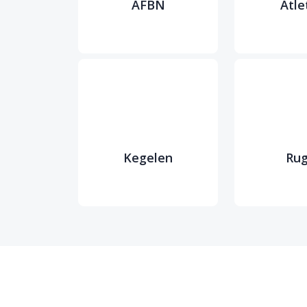
AFBN
Atle
Kegelen
Ru