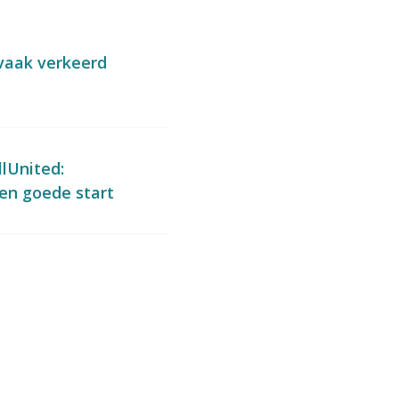
vaak verkeerd
llUnited:
en goede start