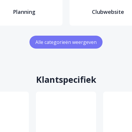
Planning
Clubwebsite
Alle categorieën weergeven
Klantspecifiek